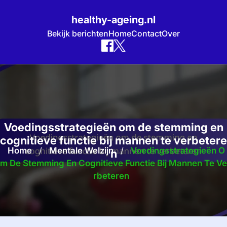
healthy-ageing.nl
Bekijk berichten
Home
Contact
Over
Skip
to
content
Voedingsstrategieën om de stemming en
cognitieve functie bij mannen te verbetere
Home
/
Mentale Welzijn
/
Voedingsstrategieën O
n
M De Stemming En Cognitieve Functie Bij Mannen Te Ve
Rbeteren