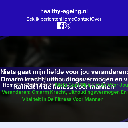
healthy-ageing.nl
Bekijk berichten
Home
Contact
Over
Skip
to
content
Niets gaat mijn liefde voor jou veranderen:
Omarm kracht, uithoudingsvermogen en v
Home
/
Zelfhulp
/
Niets Gaat Mijn Liefde Voor Jou
italiteit in de fitness voor mannen
Veranderen: Omarm Kracht, Uithoudingsvermogen En
Vitaliteit In De Fitness Voor Mannen