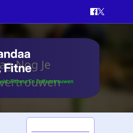
Vandaa
 Fitne
id, Fitness En Zelfvertrouwen
Laatste berichten