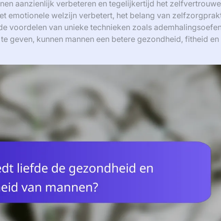
en aanzienlijk verbeteren en tegelijkertijd het zelfvertrouw
het emotionele welzijn verbetert, het belang van zelfzorgprak
de voordelen van unieke technieken zoals ademhalingsoefe
 te geven, kunnen mannen een betere gezondheid, fitheid en