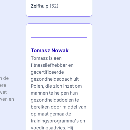
Zelfhulp
(52)
Auteur
Tomasz Nowak
Tomasz is een
fitnessliefhebber en
gecertificeerde
n de
gezondheidscoach uit
ere
Polen, die zich inzet om
wat
mannen te helpen hun
uwen en
gezondheidsdoelen te
bereiken door middel van
op maat gemaakte
trainingsprogramma's en
voedingsadvies. Hij