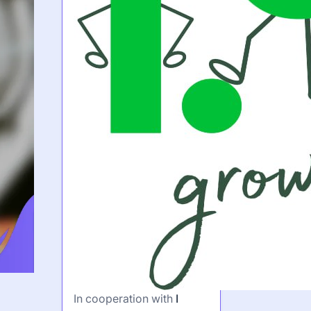
In cooperation with
I