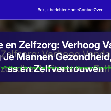
Bekijk berichten
Home
Contact
Over
e en Zelfzorg: Verhoog 
 Je Mannen Gezondheid,
ss en Zelfvertrouwen
En Zelfzorg: Verhoog Vandaag Nog Je Mannen Gezondhe