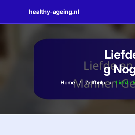
healthy-ageing.nl
Skip
to
content
Liefd
g Nog
Home
/
Zelfhulp
/
Liefde 