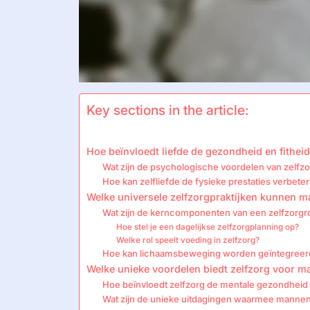
Key sections in the article:
Hoe beïnvloedt liefde de gezondheid en fithe
Wat zijn de psychologische voordelen van zelf
Hoe kan zelfliefde de fysieke prestaties verbete
Welke universele zelfzorgpraktijken kunnen
Wat zijn de kerncomponenten van een zelfzorgr
Hoe stel je een dagelijkse zelfzorgplanning op?
Welke rol speelt voeding in zelfzorg?
Hoe kan lichaamsbeweging worden geïntegreerd
Welke unieke voordelen biedt zelfzorg voor 
Hoe beïnvloedt zelfzorg de mentale gezondhei
Wat zijn de unieke uitdagingen waarmee mannen