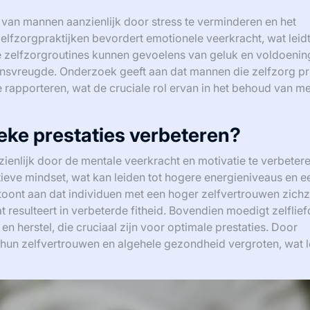
 van mannen aanzienlijk door stress te verminderen en het
lfzorgpraktijken bevordert emotionele veerkracht, wat leidt
 zelfzorgroutines kunnen gevoelens van geluk en voldoenin
ensvreugde. Onderzoek geeft aan dat mannen die zelfzorg pri
 rapporteren, wat de cruciale rol ervan in het behoud van m
ieke prestaties verbeteren?
nzienlijk door de mentale veerkracht en motivatie te verbeter
ieve mindset, wat kan leiden tot hogere energieniveaus en e
 toont aan dat individuen met een hoger zelfvertrouwen zichz
t resulteert in verbeterde fitheid. Bovendien moedigt zelflie
en herstel, die cruciaal zijn voor optimale prestaties. Door
n hun zelfvertrouwen en algehele gezondheid vergroten, wat l