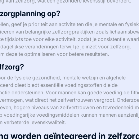
ng van zelfzorg, wat een gezondere levensstijl bevordert.
lfzorgplanning op?
en, geef je prioriteit aan activiteiten die je mentale en fysie
ficeren van belangrijke zelfzorgpraktijken zoals lichaamsbe
 tijdslots toe voor elke activiteit, zodat je consistentie waar
dagelijkse veranderingen terwijl je je inzet voor zelfzorg.
om deze te optimaliseren voor betere resultaten.
elfzorg?
door de fysieke gezondheid, mentale welzijn en algehele
ceerd dieet biedt essentiële voedingsstoffen die de
functie ondersteunen. Voor mannen kan goede voeding de fith
svermogen, wat direct het zelfvertrouwen vergroot. Onderzo
 geven, hogere niveaus van zelfvertrouwen en tevredenheid m
p voedingsrijke voedingsmiddelen kunnen mannen aanzienli
n verbeterde levenskwaliteit.
g worden geïntegreerd in zelfzor