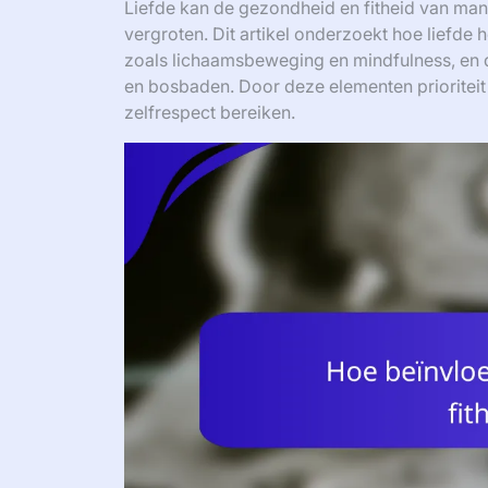
Liefde kan de gezondheid en fitheid van mann
vergroten. Dit artikel onderzoekt hoe liefde 
zoals lichaamsbeweging en mindfulness, en 
en bosbaden. Door deze elementen prioriteit
zelfrespect bereiken.