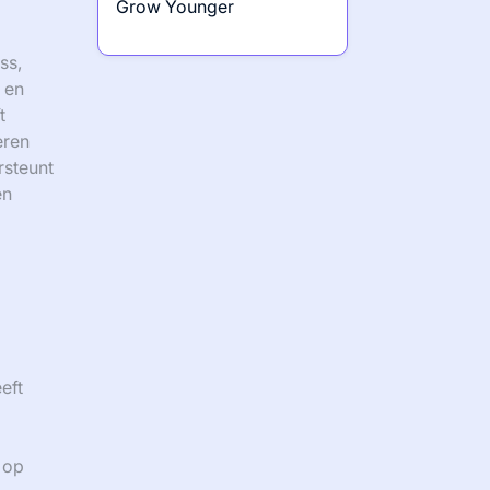
Grow Younger
ss,
 en
t
eren
rsteunt
en
eft
 op