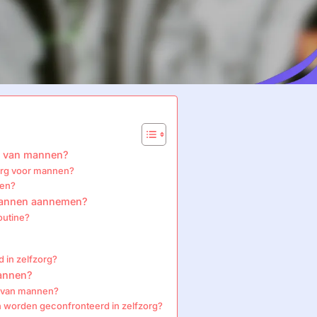
id van mannen?
zorg voor mannen?
ren?
 mannen aannemen?
outine?
 in zelfzorg?
mannen?
d van mannen?
 worden geconfronteerd in zelfzorg?