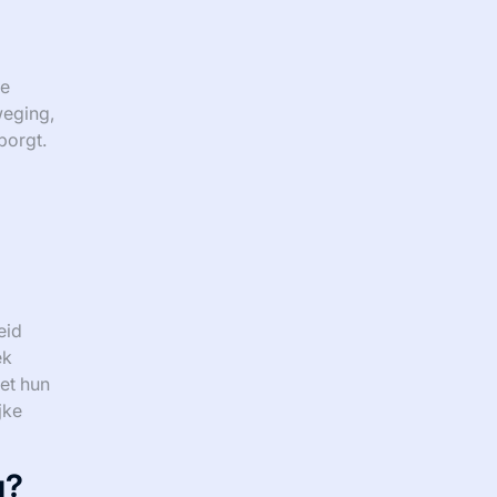
ke
weging,
borgt.
eid
ek
et hun
jke
g?