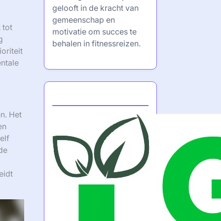
gelooft in de kracht van
gemeenschap en
 tot
motivatie om succes te
g
behalen in fitnessreizen.
oriteit
entale
Partner
en. Het
en
elf
fde
eidt