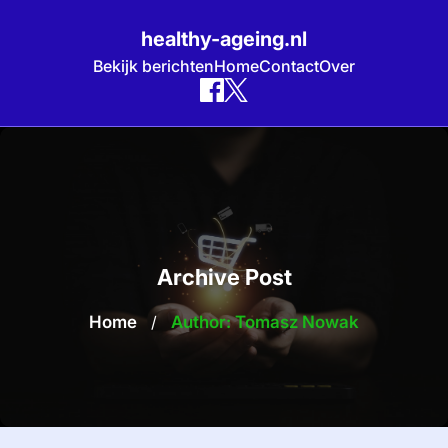
healthy-ageing.nl
Bekijk berichten
Home
Contact
Over
Skip
to
content
Archive Post
Home
/
Author: Tomasz Nowak