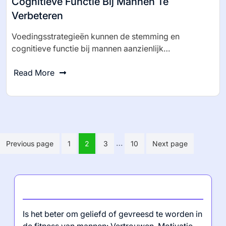
Cognitieve Functie Bij Mannen Te
Verbeteren
Voedingsstrategieën kunnen de stemming en
cognitieve functie bij mannen aanzienlijk…
Read More
Posts
…
Previous page
1
2
3
10
Next page
pagination
Laatste berichten
Is het beter om geliefd of gevreesd te worden in